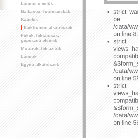
Láncos emelők
strict w
Balkancar futómacskák
be 
Kábelek
/data/ww
Elektromos alkatrészek
on line 8
Fékek, féktárcsák,
stri
gépészeti elemek
views_h
Motorok, féklazítók
compatib
Láncok
&$
Egyéb alkatrészek
/data/ww
on line 5
stri
views_h
compatib
&$
/data/ww
on line 5